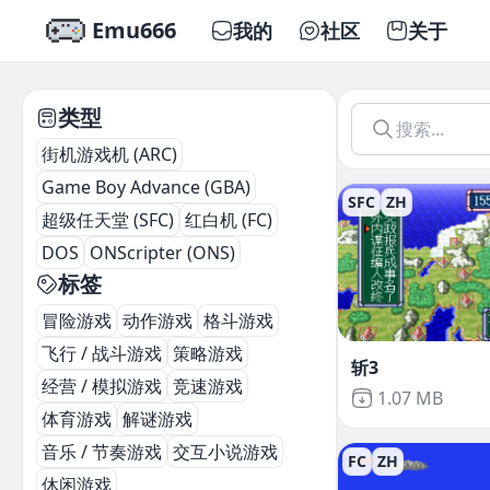
Emu666
我的
社区
关于
Emu666
-
在线玩模拟器游戏
类型
街机游戏机 (ARC)
Game Boy Advance (GBA)
SFC
ZH
超级任天堂 (SFC)
红白机 (FC)
DOS
ONScripter (ONS)
标签
冒险游戏
动作游戏
格斗游戏
飞行 / 战斗游戏
策略游戏
斩3
经营 / 模拟游戏
竞速游戏
Not downloa
1.07 MB
体育游戏
解谜游戏
音乐 / 节奏游戏
交互小说游戏
FC
ZH
休闲游戏