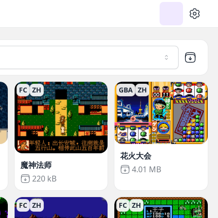
设置
FC
ZH
GBA
ZH
花火大会
魔神法师
Not downloaded
,
4.01 MB
Not downloaded
,
220 kB
FC
ZH
FC
ZH