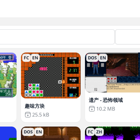
FC
EN
DOS
EN
遗产 - 恐怖领域
趣味方块
Not downloaded
,
10.2 MB
ded
,
Not downloaded
,
25.5 kB
DOS
EN
FC
ZH