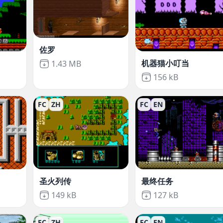
佐罗
机器猫小叮当
Not downloaded
,
1.43 MB
ded
,
Not downloaded
,
156 kB
FC
ZH
FC
EN
圣火列传
最终任务
ded
,
Not downloaded
,
Not downloaded
,
149 kB
127 kB
FC
ZH
FC
EN