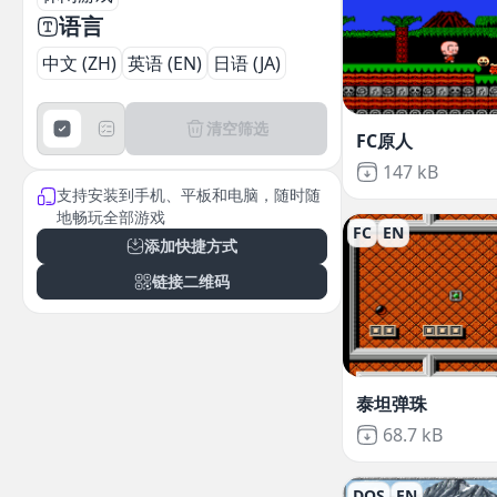
语言
中文 (ZH)
英语 (EN)
日语 (JA)
清空筛选
FC原人
Not downloa
147 kB
支持安装到手机、平板和电脑，随时随
地畅玩全部游戏
FC
EN
添加快捷方式
链接二维码
泰坦弹珠
Not downloa
68.7 kB
DOS
EN