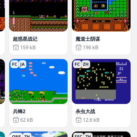
超惑星战记
魔道士阴谋
Not downloaded
,
Not downloaded
,
159 kB
196 kB
FC
JA
FC
ZH
兵蜂2
杀虫大战
Not downloaded
,
Not downloaded
,
62 kB
12.6 kB
ONS
ZH
SFC
ZH