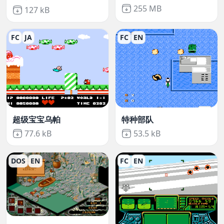
Not downloaded
,
255 MB
Not downloaded
,
127 kB
FC
JA
FC
EN
超级宝宝乌帕
特种部队
Not downloaded
,
Not downloaded
,
77.6 kB
53.5 kB
DOS
EN
FC
EN