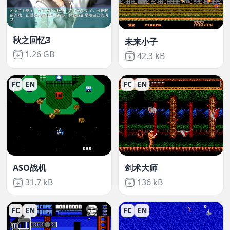
秋之回忆3
未来小子
Not downloaded
,
1.26 GB
Not downloaded
,
42.3 kB
FC
EN
FC
EN
ASO战机
剑术大师
Not downloaded
,
Not downloaded
,
31.7 kB
136 kB
FC
EN
FC
EN