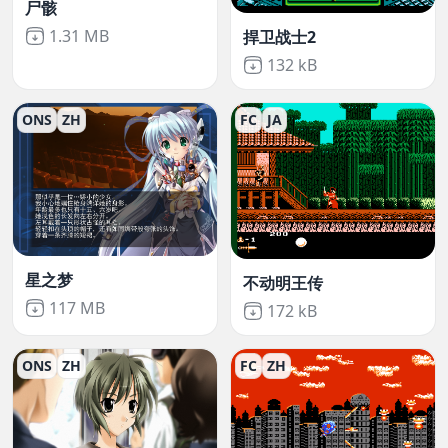
尸骸
Not downloaded
,
1.31 MB
捍卫战士2
Not downloaded
,
132 kB
ONS
ZH
FC
JA
星之梦
不动明王传
Not downloaded
,
117 MB
Not downloaded
,
172 kB
ONS
ZH
FC
ZH