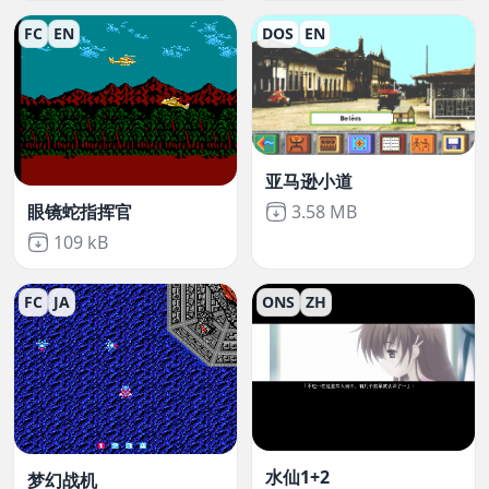
FC
EN
DOS
EN
亚马逊小道
Not downloaded
,
3.58 MB
眼镜蛇指挥官
Not downloaded
,
109 kB
FC
JA
ONS
ZH
水仙1+2
梦幻战机