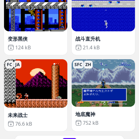
变形黑侠
战斗直升机
Not downloaded
,
Not downloaded
,
124 kB
21.4 kB
FC
JA
SFC
ZH
地底魔神
未来战士
Not downloaded
,
752 kB
Not downloaded
,
76.6 kB