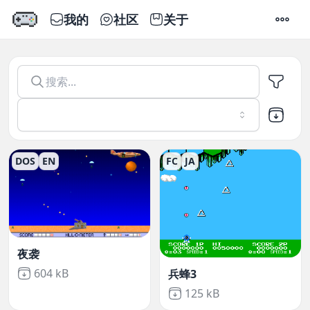
我的
社区
关于
设置
Emu666
-
在线玩模拟器游戏
DOS
EN
FC
JA
夜袭
Not downloaded
,
604 kB
兵蜂3
Not downloaded
,
125 kB