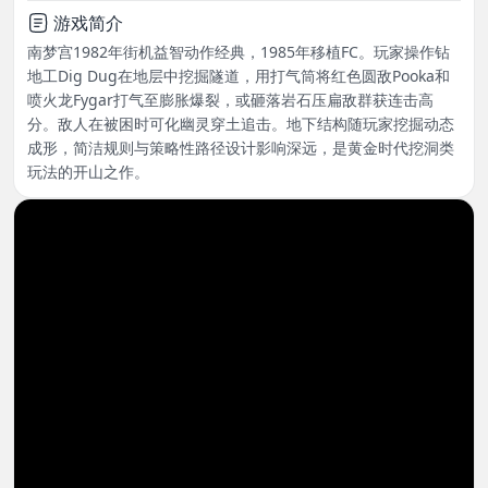
游戏简介
南梦宫1982年街机益智动作经典，1985年移植FC。玩家操作钻
地工Dig Dug在地层中挖掘隧道，用打气筒将红色圆敌Pooka和
喷火龙Fygar打气至膨胀爆裂，或砸落岩石压扁敌群获连击高
分。敌人在被困时可化幽灵穿土追击。地下结构随玩家挖掘动态
成形，简洁规则与策略性路径设计影响深远，是黄金时代挖洞类
玩法的开山之作。