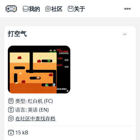
我的
社区
关于
设置
打空气
类型
:
红白机 (FC)
语言
:
英语 (EN)
在社区中查找存档
Not downloaded
,
15 kB