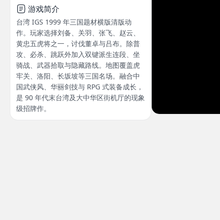
游戏简介
台湾 IGS 1999 年三国题材横版清版动
作。玩家选择刘备、关羽、张飞、赵云、
黄忠五虎将之一，讨伐董卓与吕布。除普
攻、必杀、跳跃外加入双键派生连段、坐
骑战、武器拾取与隐藏路线。地图覆盖虎
牢关、洛阳、长坂坡等三国名场。融合中
国武侠风、华丽剑技与 RPG 式装备成长，
是 90 年代末台湾及大中华区街机厅的现象
级招牌作。