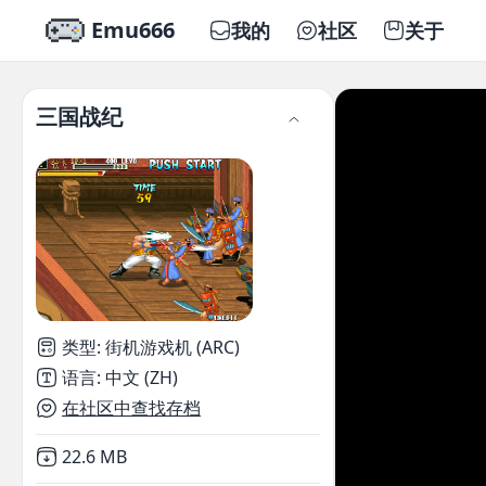
Emu666
我的
社区
关于
三国战纪
类型
:
街机游戏机 (ARC)
语言
:
中文 (ZH)
在社区中查找存档
Not downloaded
,
22.6 MB