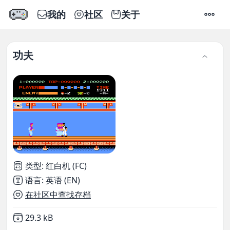
我的
社区
关于
设置
功夫
类型
:
红白机 (FC)
语言
:
英语 (EN)
在社区中查找存档
Not downloaded
,
29.3 kB