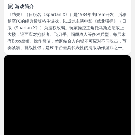
游戏简介
《功夫》（日版名《Spartan X》）是1984年由Irem开发、后移
植至FC的经典横版格斗游戏，以成龙主演电影《威龙猛探》（日
版《Spartan X》）为授权改编。玩家操控主角托马斯逐层攻上
大楼，迎面应对抱腿者、飞刀手、踢腿敌人等多种兵型，每层末
有Boss坐镇。操作简洁，拳脚结合方向键即可应对不同攻击，节
奏紧凑、挑战性强，是FC平台最具代表性的清版动作游戏之一。