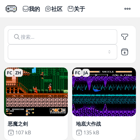
我的
社区
关于
设置
Emu666
-
在线玩模拟器游戏
FC
ZH
FC
JA
恶魔之剑
地底大作战
Not downloaded
,
Not downloaded
,
107 kB
135 kB