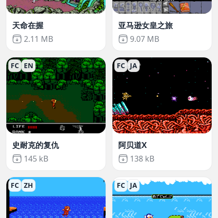
天命在握
亚马逊女皇之旅
Not downloaded
,
Not downloaded
,
2.11 MB
9.07 MB
FC
EN
FC
JA
史耐克的复仇
阿贝道X
Not downloaded
,
Not downloaded
,
145 kB
138 kB
FC
ZH
FC
JA