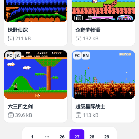
绿野仙踪
企鹅梦物语
Not downloaded
,
Not downloaded
,
211 kB
132 kB
FC
JA
FC
EN
六三四之剑
超级星际战士
Not downloaded
,
Not downloaded
,
39.6 kB
113 kB
1
26
27
28
29