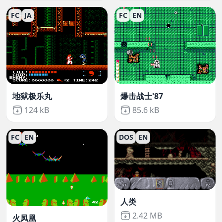
FC
JA
FC
EN
地狱极乐丸
爆击战士'87
Not downloaded
,
Not downloaded
,
124 kB
85.6 kB
FC
EN
DOS
EN
人类
Not downloaded
,
2.42 MB
火凤凰