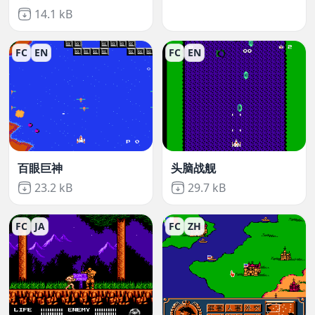
Not downloaded
,
14.1 kB
FC
EN
FC
EN
百眼巨神
头脑战舰
Not downloaded
,
Not downloaded
,
23.2 kB
29.7 kB
FC
JA
FC
ZH