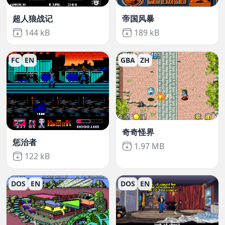
超人狼战记
帝国风暴
Not downloaded
,
Not downloaded
,
144 kB
189 kB
FC
EN
GBA
ZH
奇奇怪界
惩治者
Not downloaded
,
1.97 MB
Not downloaded
,
122 kB
DOS
EN
DOS
EN