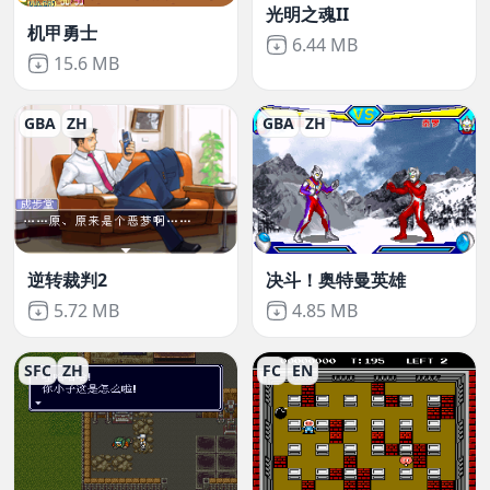
光明之魂II
机甲勇士
Not downloaded
,
6.44 MB
Not downloaded
,
15.6 MB
GBA
ZH
GBA
ZH
逆转裁判2
决斗！奥特曼英雄
Not downloaded
,
Not downloaded
,
5.72 MB
4.85 MB
SFC
ZH
FC
EN