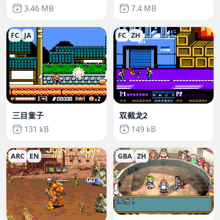
Not downloaded
,
Not downloaded
,
3.46 MB
7.4 MB
FC
JA
FC
ZH
三目童子
双截龙2
Not downloaded
,
Not downloaded
,
131 kB
149 kB
ARC
EN
GBA
ZH