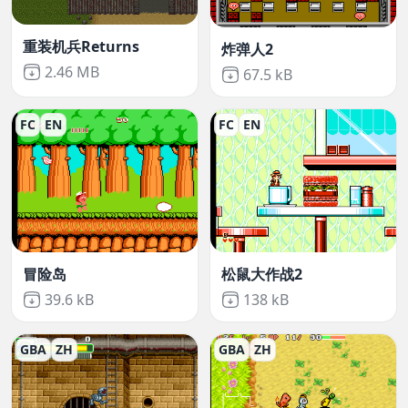
重装机兵Returns
炸弹人2
Not downloaded
,
2.46 MB
Not downloaded
,
67.5 kB
FC
EN
FC
EN
冒险岛
松鼠大作战2
Not downloaded
,
Not downloaded
,
39.6 kB
138 kB
GBA
ZH
GBA
ZH