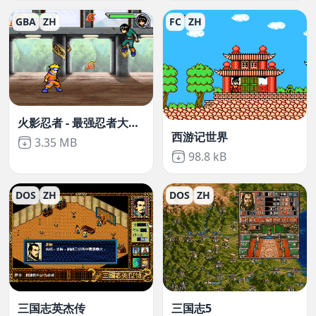
GBA
ZH
FC
ZH
火影忍者 - 最强忍者大结集2
西游记世界
Not downloaded
,
3.35 MB
Not downloaded
,
98.8 kB
DOS
ZH
DOS
ZH
三国志英杰传
三国志5