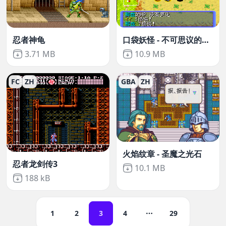
忍者神龟
口袋妖怪 - 不可思议的迷宫 - 赤之救助队
Not downloaded
,
Not downloaded
,
3.71 MB
10.9 MB
FC
ZH
GBA
ZH
火焰纹章 - 圣魔之光石
忍者龙剑传3
Not downloaded
,
10.1 MB
Not downloaded
,
188 kB
1
2
3
4
29
更多页面