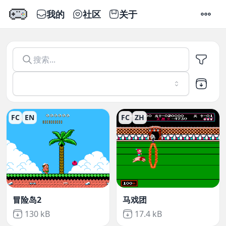
我的
社区
关于
设置
Emu666
-
在线玩模拟器游戏
FC
EN
FC
ZH
冒险岛2
马戏团
Not downloaded
,
Not downloaded
,
130 kB
17.4 kB